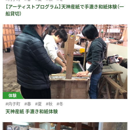
【アーティストプログラム】天神産紙で手漉き和紙体験（一
船貸切）
体験
#内子町
#春
#夏
#秋
#冬
天神産紙 手漉き和紙体験