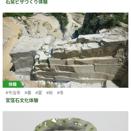
石窯ピザづくり体験
体験
#今治市
#春
#夏
#秋
#冬
宮窪石文化体験