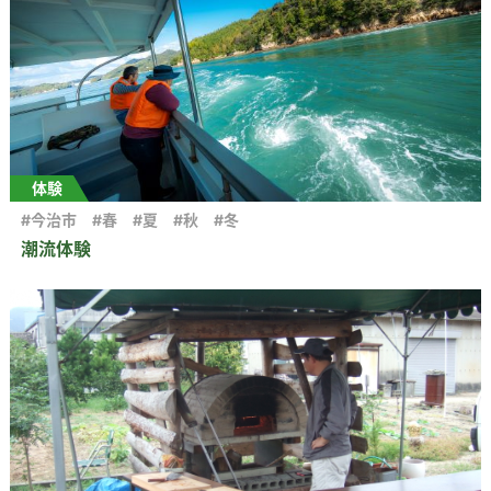
体験
#今治市
#春
#夏
#秋
#冬
潮流体験