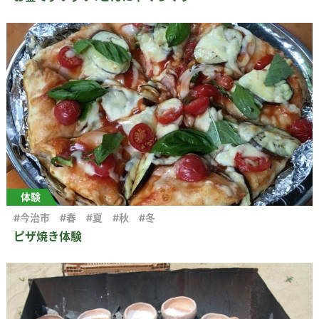
体験
#今治市
#春
#夏
#秋
#冬
ピザ焼き体験