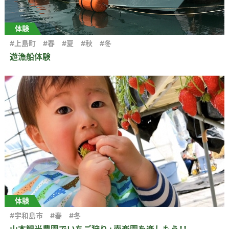
体験
#上島町
#春
#夏
#秋
#冬
遊漁船体験
体験
#宇和島市
#春
#冬