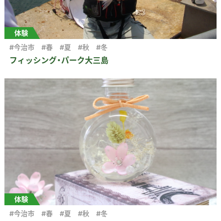
体験
#今治市
#春
#夏
#秋
#冬
フィッシング・パーク大三島
体験
#今治市
#春
#夏
#秋
#冬