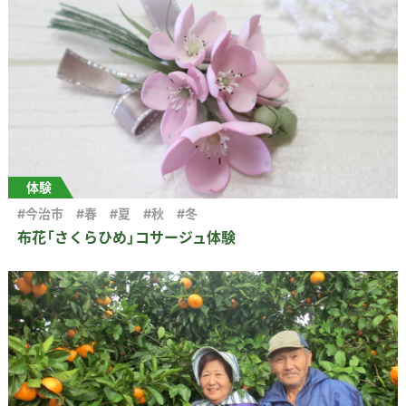
体験
#今治市
#春
#夏
#秋
#冬
布花「さくらひめ」コサージュ体験