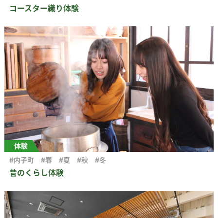
コースター織り体験
体験
#内子町
#春
#夏
#秋
#冬
昔のくらし体験