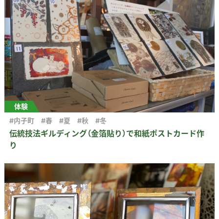
体験
#内子町
#春
#夏
#秋
#冬
伝統技法ギルディング（金箔貼り）で和紙ポストカード作
り