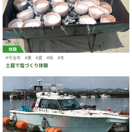
体験
#今治市
#春
#夏
#秋
#冬
土器で塩づくり体験