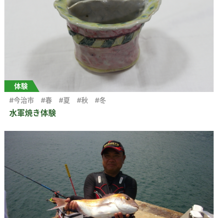
体験
#今治市
#春
#夏
#秋
#冬
水軍焼き体験