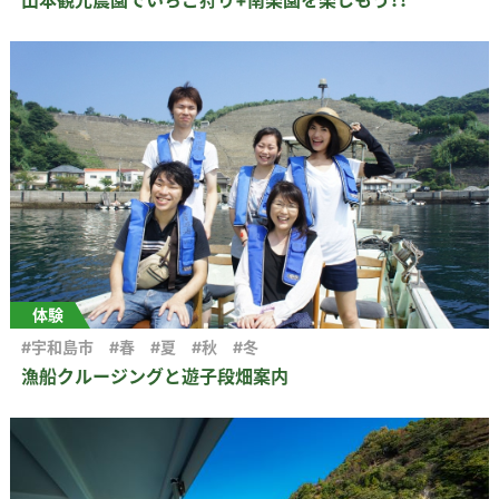
山本観光農園でいちご狩り+南楽園を楽しもう！！
体験
#宇和島市
#春
#夏
#秋
#冬
漁船クルージングと遊子段畑案内