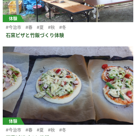
体験
#今治市
#春
#夏
#秋
#冬
石窯ピザと竹飯づくり体験
体験
#今治市
#春
#夏
#秋
#冬