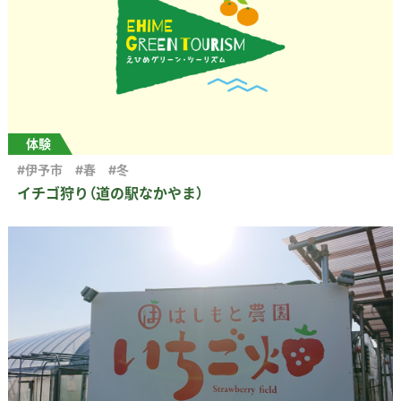
体験
#伊予市
#春
#冬
イチゴ狩り（道の駅なかやま）