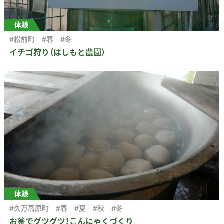
体験
#松前町
#春
#冬
イチゴ狩り（はしもと農園）
体験
#久万高原町
#春
#夏
#秋
#冬
お釜でグツグツ！こんにゃくづくり