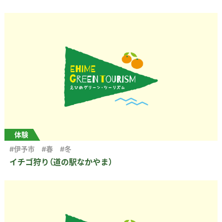
体験
#伊予市
#春
#冬
イチゴ狩り（道の駅なかやま）