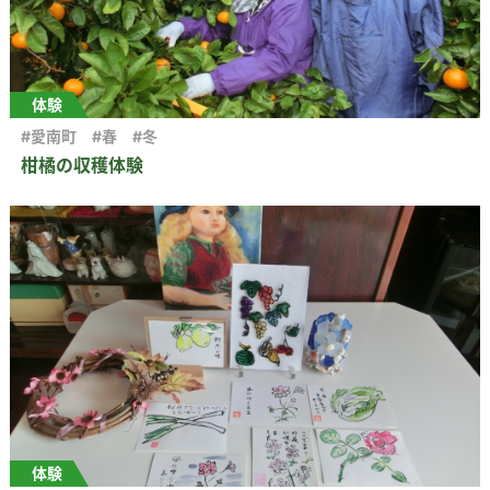
体験
#愛南町
#春
#冬
柑橘の収穫体験
体験