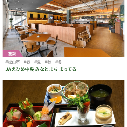
施設
#松山市
#春
#夏
#秋
#冬
JAえひめ中央 みなとまち まってる