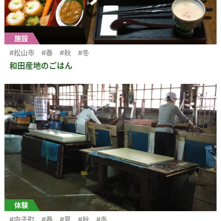
施設
#松山市
#春
#秋
#冬
和田産地のごはん
体験
#内子町
#春
#夏
#秋
#冬