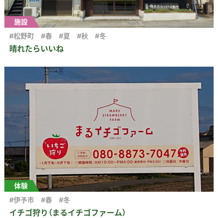
施設
#松野町
#春
#夏
#秋
#冬
晴れたらいいね
体験
#伊予市
#春
#冬
イチゴ狩り（まるイチゴファーム）