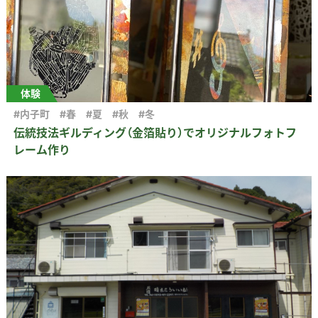
体験
#内子町
#春
#夏
#秋
#冬
伝統技法ギルディング（金箔貼り）でオリジナルフォトフ
レーム作り