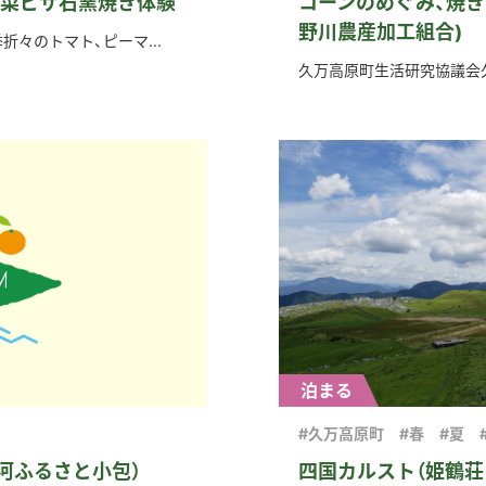
菜ピザ石窯焼き体験
コーンのめぐみ、焼き
野川農産加工組合)
々のトマト、ピーマ...
久万高原町生活研究協議会久
泊まる
#久万高原町
#春
#夏
河ふるさと小包）
四国カルスト（姫鶴荘