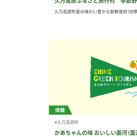
久万高原ふるさと旅行村 季節野
久万高原町産の味わい豊かな新鮮食材（四季折
体験
#久万高原町
かあちゃんの味 おいしい面河（面