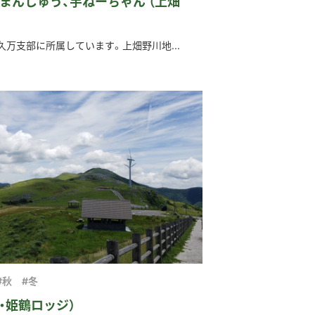
まんじゅう、芋ねーちゃん （上畑
万支部に所属しています。上畑野川地...
#秋
#冬
・姫鶴ロッジ）