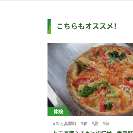
こちらもオススメ！
体験
#久万高原町
#春
#夏
#秋