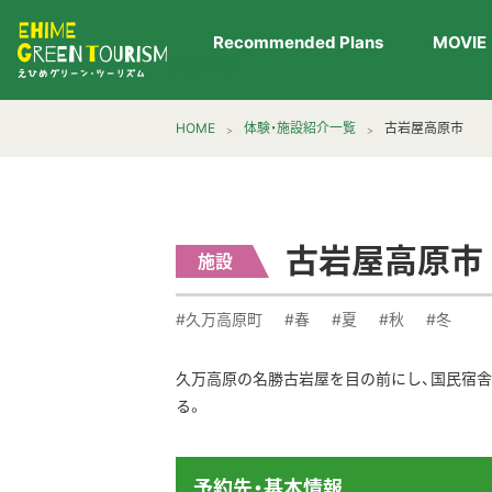
Recommended Plans
MOVIE
▶︎日本語
HOME
体験・施設紹介一覧
古岩屋高原市
古岩屋高原市
施設
#久万高原町
#春
#夏
#秋
#冬
久万高原の名勝古岩屋を目の前にし、国民宿舎
る。
予約先・基本情報