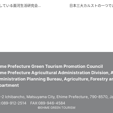
ている面河生活研究会...
日本三大カルストの一つであ
ime Prefecture Green Tourism Promotion Council
me Prefecture Agricultural Administration Division, A
inistration Planning Bureau, Agriculture, Forestry a
partment
-2 Ichibancho, Matsuyama City, Ehime Prefecture, 790-8570, J
:089-912-2514 FAX:089-946-4584
©EHIME GREEN TOURISM