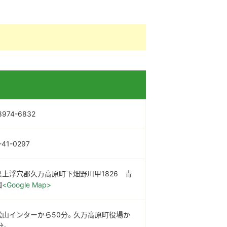
8974-6832
-41-0297
県上浮穴郡久万高原町下畑野川甲1826 青
園
<Google Map>
】松山インターから50分。久万高原町役場か
分。