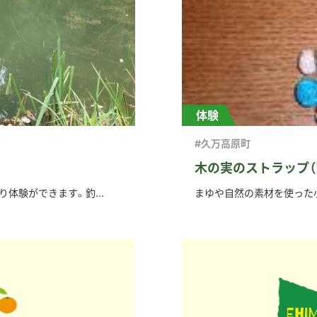
体験
#久万高原町
木の実のストラップ（
体験ができます。釣...
まゆや自然の素材を使った小