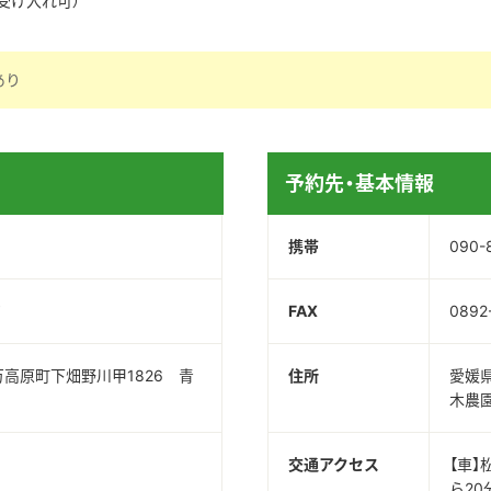
受け入れ可）
あり
予約先・基本情報
携帯
090-
旬
FAX
0892
高原町下畑野川甲1826 青
住所
愛媛
木農
交通アクセス
【車
ら20