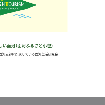
しい面河（面河ふるさと小包）
河支部に所属している面河生活研究会...