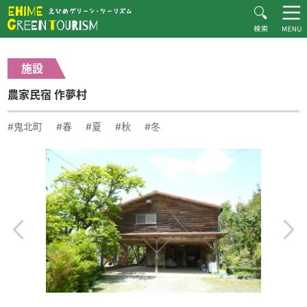
HOME
体験・施設紹介一覧
農家民宿 作夢村
Recommended Plans
施設
MOVIE
農家民宿 作夢村
CONTACT
▶︎日本語
#鬼北町
#春
#夏
#秋
#冬