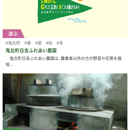
遊ぶ
#鬼北町
#春
#夏
#秋
#冬
鬼北町日吉ふれあい農園
鬼北町日吉ふれあい農園は、農業者以外の方が野菜や花等を栽
培...