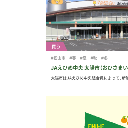
買う
#松山市
#春
#夏
#秋
#冬
JAえひめ中央 太陽市（おひさまい
太陽市はJAえひめ中央組合員によって、新鮮