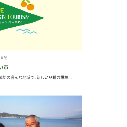
#冬
い市
培の盛んな地域で、新しい品種の柑橘...