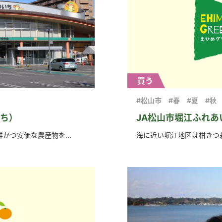
買う
#松山市
#春
#夏
#秋
ち）
JA松山市堀江ふれあ
かつ安価な農産物を...
海に近い堀江地区は柑きつ栽