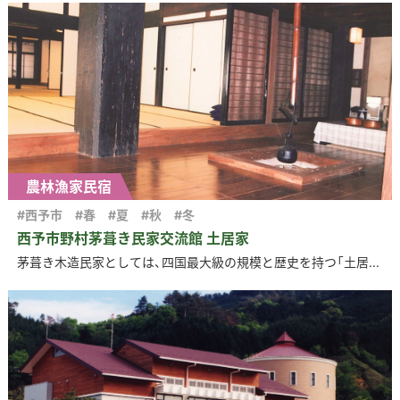
農林漁家民宿
#西予市
#春
#夏
#秋
#冬
西予市野村茅葺き民家交流館 土居家
茅葺き木造民家としては、四国最大級の規模と歴史を持つ「土居...