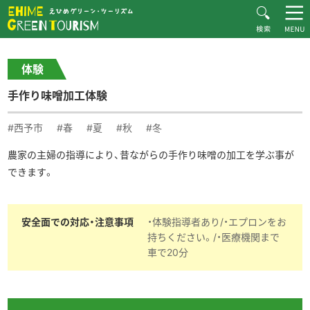
HOME
体験・施設紹介一覧
手作り味噌加工体験
Recommended Plans
体験
MOVIE
手作り味噌加工体験
CONTACT
▶︎日本語
#西予市
#春
#夏
#秋
#冬
農家の主婦の指導により、昔ながらの手作り味噌の加工を学ぶ事が
できます。
安全面での対応・注意事項
・体験指導者あり/・エプロンをお
持ちください。/・医療機関まで
車で20分