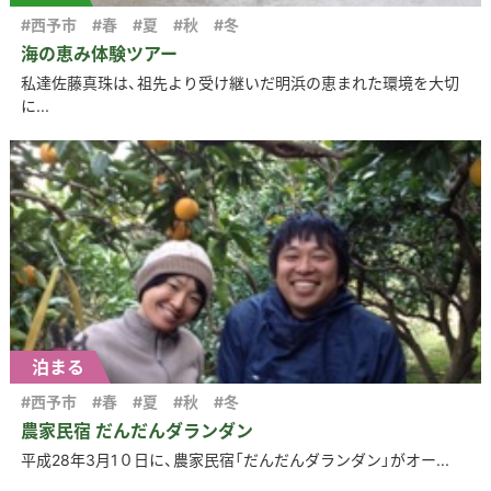
#西予市
#春
#夏
#秋
#冬
海の恵み体験ツアー
私達佐藤真珠は、祖先より受け継いだ明浜の恵まれた環境を大切
に...
泊まる
#西予市
#春
#夏
#秋
#冬
農家民宿 だんだんダランダン
平成28年3月1０日に、農家民宿「だんだんダランダン」がオー...