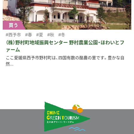
買う
#西予市
#春
#夏
#秋
#冬
（株）野村町地域振興センター 野村農業公園・ほわいとフ
ァーム
ここ愛媛県西予市野村町は、四国有数の酪農の里です。豊かな自
然...