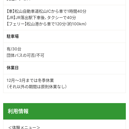
【車】松山自動車道松山ICから車で1時間40分
【JR】JR落出駅下車後、タクシーで40分
【フェリー】松山港から車で120分（約100km）
駐車場
有/30台
団体バスの可否/不可
休業日
12月～3月までは冬季休業
（それ以外の期間は原則休業なし）
利用情報
＜体験メニュー＞