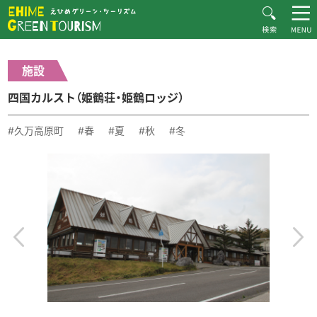
HOME
体験・施設紹介一覧
四国カルスト（姫鶴荘・姫鶴ロッジ）
Recommended Plans
施設
MOVIE
四国カルスト（姫鶴荘・姫鶴ロッジ）
CONTACT
▶︎日本語
#久万高原町
#春
#夏
#秋
#冬