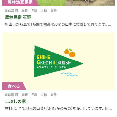
農林漁家民宿
#砥部町
#春
#夏
#秋
#冬
農林民宿 石野
松山市から車で1時間で標高450ｍの山中に位置しております。...
食べる
#砥部町
#春
#夏
#秋
#冬
こぶしの家
材料は、全て地元の山菜（広田特産のもの）を使用しています。昭...