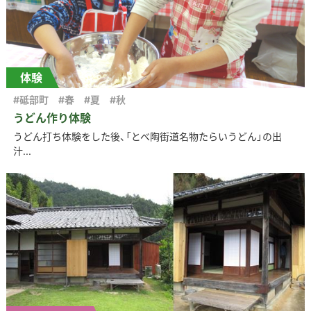
体験
#砥部町
#春
#夏
#秋
うどん作り体験
うどん打ち体験をした後、「とべ陶街道名物たらいうどん」の出
汁...