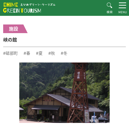
HOME
体験・施設紹介一覧
峡の館
Recommended Plans
施設
MOVIE
峡の館
CONTACT
▶︎日本語
#砥部町
#春
#夏
#秋
#冬