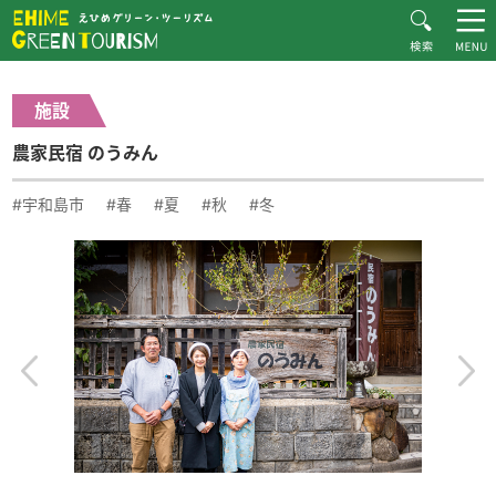
HOME
体験・施設紹介一覧
農家民宿 のうみん
Recommended Plans
施設
MOVIE
農家民宿 のうみん
CONTACT
▶︎日本語
#宇和島市
#春
#夏
#秋
#冬