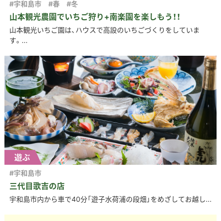
#宇和島市
#春
#冬
山本観光農園でいちご狩り+南楽園を楽しもう！！
山本観光いちご園は、ハウスで高設のいちごづくりをしていま
す。...
遊ぶ
#宇和島市
三代目歌吉の店
宇和島市内から車で40分「遊子水荷浦の段畑」をめざしてお越し...