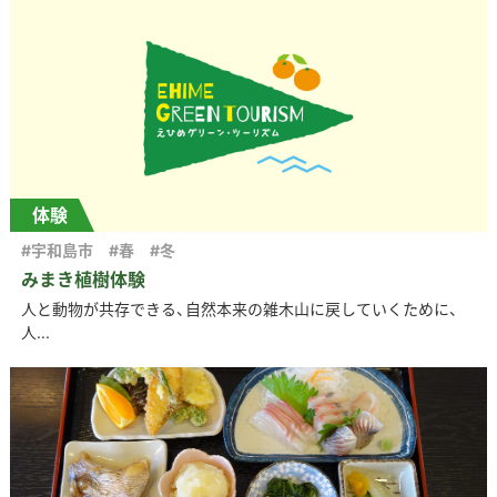
体験
#宇和島市
#春
#冬
みまき植樹体験
人と動物が共存できる、自然本来の雑木山に戻していくために、
人...