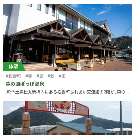
体験
#松野町
#春
#夏
#秋
#冬
森の国ぽっぽ温泉
JR予土線松丸駅構内にある松野町ふれあい交流館の2階が、森の...