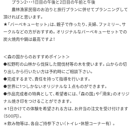
プラン2・・・1日目の午後と2日目の午前と午後
農林漁家民宿のお泊りと旅行プランに併せてプランニングして
頂ければと思います。
★「バーベキューセット」は、親子で作ったり、夫婦、ファミリー、サ
ークルなどの方がおすすめ。オリジナルなバーベキューセットでの
炭火焼肉や鍋は最高ですよ！
＜森の国からのおすすめポイント＞
●松野町の山林から伐採した間伐材等の木を使います。山からの切
り出しから行いたい方は予約時にご相談下さい。
●完成するまで、責任を持って指導を行います。
●世界に1つしかないオリジナルな１点ものができます。
●作品完成者の特典として、希望者には、「森の国」や「滑床」のオリジ
ナル焼き印をつけることができます。
＊1日かけての体験を希望される方は、お弁当の注文を受け付けます
（500円）。
＊飲み物等は、各自ご持参下さい（トイレ・休憩コーナー有） 。