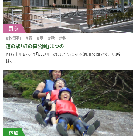
買う
#松野町
#春
#夏
#秋
#冬
道の駅｢虹の森公園｣まつの
四万十川の支流「広見川」のほとりにある河川公園です。見所
は、...
体験