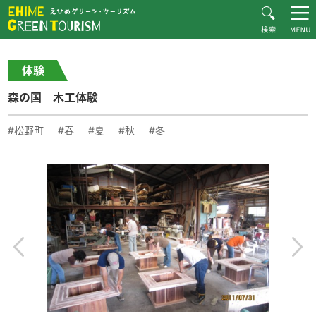
HOME
体験・施設紹介一覧
森の国 木工体験
Recommended Plans
体験
MOVIE
森の国 木工体験
CONTACT
▶︎日本語
#松野町
#春
#夏
#秋
#冬