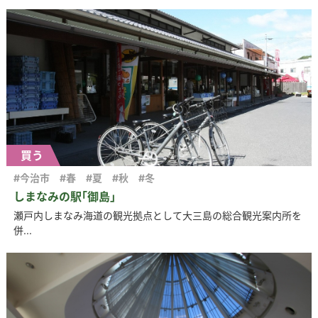
買う
#今治市
#春
#夏
#秋
#冬
しまなみの駅｢御島」
瀬戸内しまなみ海道の観光拠点として大三島の総合観光案内所を
併...