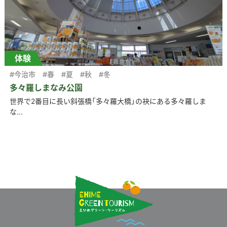
体験
#今治市
#春
#夏
#秋
#冬
多々羅しまなみ公園
世界で2番目に長い斜張橋「多々羅大橋」の袂にある多々羅しま
な...