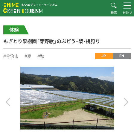
HOME
体験・施設紹介一覧
Recommended Plans
もぎとり果樹園「芽野歌」のぶどう・梨・桃狩り
体験
MOVIE
もぎとり果樹園「芽野歌」のぶどう・梨・桃狩り
CONTACT
▶︎日本語
#今治市
#夏
#秋
JP
EN