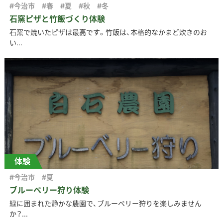
#今治市
#春
#夏
#秋
#冬
石窯ピザと竹飯づくり体験
石窯で焼いたピザは最高です。竹飯は、本格的なかまど炊きのお
い...
体験
#今治市
#夏
ブルーベリー狩り体験
緑に囲まれた静かな農園で、ブルーベリー狩りを楽しみません
か？...