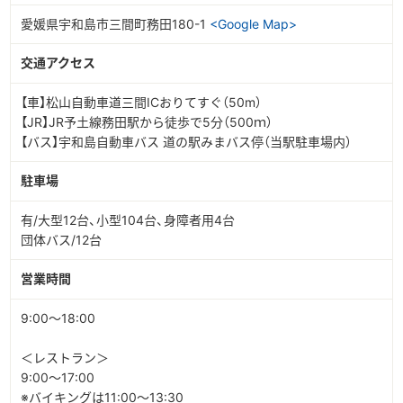
愛媛県宇和島市三間町務田180-1
<Google Map>
交通アクセス
【車】松山自動車道三間ICおりてすぐ（50m）
【JR】JR予土線務田駅から徒歩で5分（500ｍ）
【バス】宇和島自動車バス 道の駅みまバス停（当駅駐車場内）
駐車場
有/大型12台、小型104台、身障者用4台
団体バス/12台
営業時間
9:00～18:00
＜レストラン＞
9:00～17:00
※バイキングは11:00～13:30