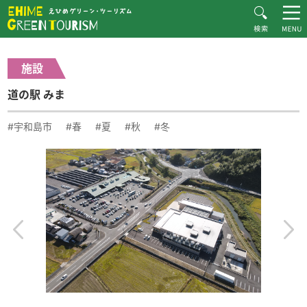
HOME
体験・施設紹介一覧
道の駅 みま
Recommended Plans
施設
MOVIE
道の駅 みま
CONTACT
▶︎日本語
#宇和島市
#春
#夏
#秋
#冬