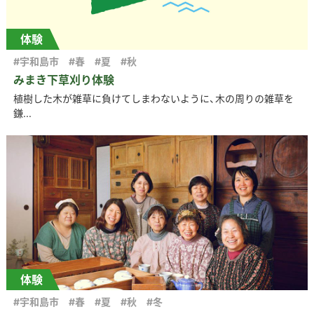
体験
#宇和島市
#春
#夏
#秋
みまき下草刈り体験
植樹した木が雑草に負けてしまわないように、木の周りの雑草を
鎌...
体験
#宇和島市
#春
#夏
#秋
#冬