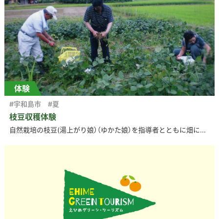
体験
#宇和島市
#夏
枝豆収穫体験
自然栽培の枝豆(湯上がり娘）（ゆかた娘）を指導者とともに畑に...