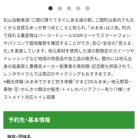
松山自動車道・三間IC降りてすぐにある道の駅。三間町は県内でも古
くから良質な米っが育つ米どころと知られ、「みま米」は人気。町内
で採れる農産物はバーコードシールのQRコードでスマートフォン
やパソコンで栽培履歴を確認することができ、安心・安全の「見える
化」を実施しています。地元素材を使用した道の駅限定のスイーツや
ドレッシングなど地域の特産品や加工品の販売も。館内には地元出
身の版画家と農機具メーカー創業者の美術館・記念館も併設されて、
レンタサイクルでは周辺のサイクリングもおすすめです。
※観光体験：みま米でかまど炊き体験「かまどDEみま米」・地元野菜・
果物・花・かんきつ類ほか販売・トイレのバリアフリー有り（1棟）・オ
ストメイト対応トイレ設置
予約先・基本情報
施設・団体名