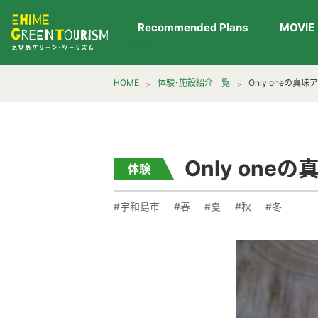
Recommended Plans
MOVIE
▶︎日本語
HOME
体験・施設紹介一覧
Only oneの真
Only on
体験
#宇和島市
#春
#夏
#秋
#冬