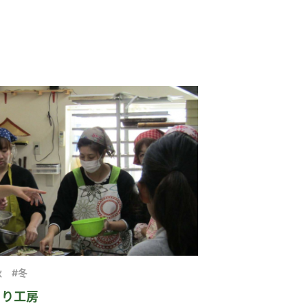
秋
#冬
あぐり工房