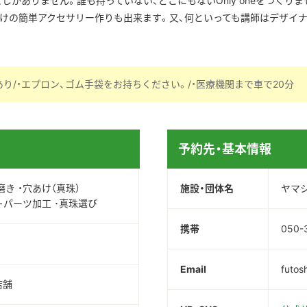
かありません。誰も持っていない、どこにもないOnly oneをつくり
けの簡単アクセサリー作りも出来ます。又、何といっても講師はデザイ
あり/・エプロン、ゴム手袋をお持ちください。/・医療機関まで車で20分
予約先・基本情報
磨き ・穴あけ（真珠）
施設・団体名
ヤマ
 ･パーツ加工 ･真珠選び
携帯
050-
Email
futos
店舗