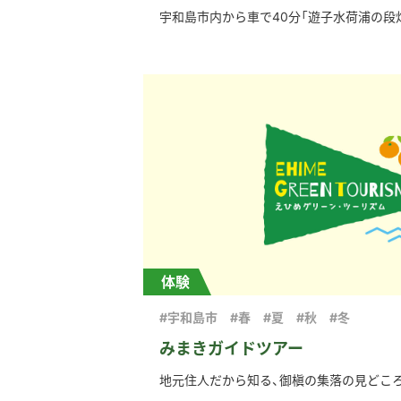
宇和島市内から車で40分「遊子水荷浦の段畑
体験
#宇和島市
#春
#夏
#秋
#冬
みまきガイドツアー
地元住人だから知る、御槇の集落の見どころ