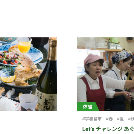
体験
#宇和島市
#春
#夏
#
Let’s チャレンジ 