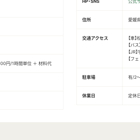
HP・SNS
公式
住所
愛媛県
交通アクセス
【車】
【バス
【JR
【フェ
00円/1時間単位 ＋ 材料代
駐車場
有/2
休業日
定休