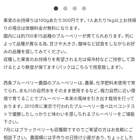
果実のお持帰りは100gあたり300円です。1人あたり1kg以上お持帰
りの場合は体験料金が無料になります。
園内には約700本15品種のブルーベリーが育てられおります。列に
よって品種が異なる為、甘さや大きさ、酸味など試食をしながらお好
みの品種を探してみてください。
収穫した果実のお持帰りを希望される方は保冷材などご持参して頂
けるとより鮮度が保てます（パックはこちらで用意致します）。
西条ブルーベリー農園のブルーベリーは、農薬、化学肥料未使用で育
てられ、水も川の自然水をそのまま使用するなど、極力自然に近い環
境で育てることでブルーベリー本来の風味を引き出す栽培を行って
おります。2010年に東京で行われたブルーベリー食べ比べコンテス
トで優勝したしっかりと味わいを感じられるブルーベリーをご堪能
下さい。
7月にはブラックベリーも収穫期ですのでご希望の方はお気軽にご
相談下さい。 農園横には手作りの日除け小屋があり、ちょっとした