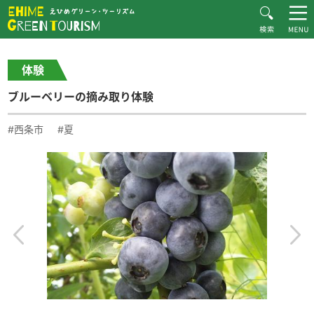
HOME
体験・施設紹介一覧
ブルーベリーの摘み取り体験
Recommended Plans
体験
MOVIE
ブルーベリーの摘み取り体験
CONTACT
▶︎日本語
#西条市
#夏