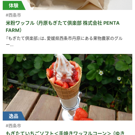
体験
#西条市
米粉ワッフル （丹原もぎたて倶楽部 株式会社 PENTA
FARM）
『もぎたて倶楽部』は、愛媛県西条市丹原にある果物農家のグル
ー...
逸品
#西条市
もぎたていちごソフト＜手焼きワッフルコーン＞ （ゆき