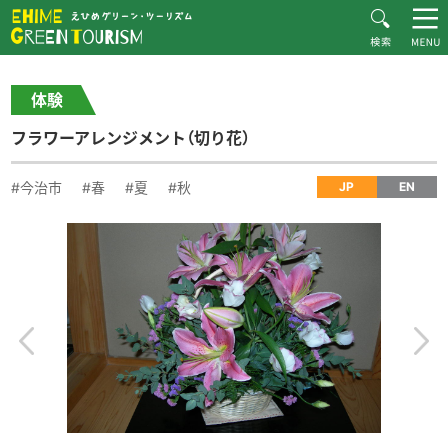
HOME
体験・施設紹介一覧
フラワーアレンジメント（切り花）
Recommended Plans
体験
MOVIE
フラワーアレンジメント（切り花）
CONTACT
▶︎日本語
#今治市
#春
#夏
#秋
JP
EN