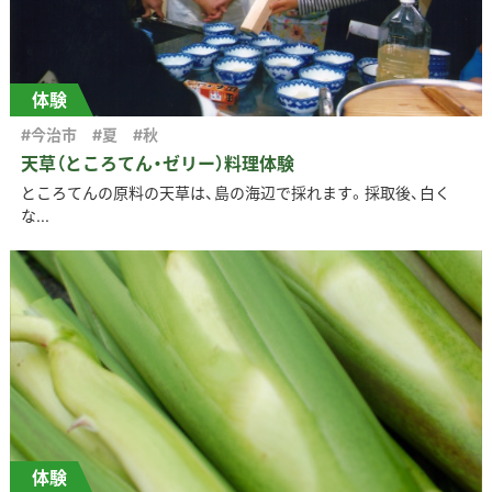
体験
#今治市
#夏
#秋
天草（ところてん・ゼリー）料理体験
ところてんの原料の天草は、島の海辺で採れます。採取後、白く
な...
体験