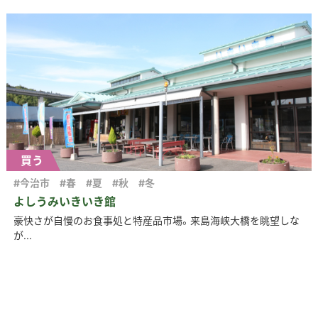
買う
#今治市
#春
#夏
#秋
#冬
よしうみいきいき館
豪快さが自慢のお食事処と特産品市場。来島海峡大橋を眺望しな
が...