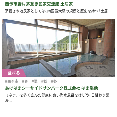
西予市野村茅葺き民家交流館 土居家
茅葺き木造民家としては、四国最大級の規模と歴史を持つ「土居...
食べる
#西予市
#春
#夏
#秋
#冬
あけはまシーサイドサンパーク株式会社 はま湯他
ミネラルを多く含んだ健康に良い海水風呂をはじめ、日替わり薬
湯...