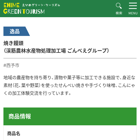
HOME
逸品一覧
Recommended Plans
焼き饅頭 （渓筋農林水産物処理加工場 ごんべえグループ）
逸品
MOVIE
焼き饅頭
CONTACT
（渓筋農林水産物処理加工場 ごんべえグループ）
▶︎日本語
#西予市
地域の農産物を持ち寄り、漬物や菓子等に加工できる施設で、身近な
素材（花、葉や野菜）を使ったせんべい焼きや手づくり味噌、こんにゃ
くの加工体験交流を行っています。
商品情報
商品名