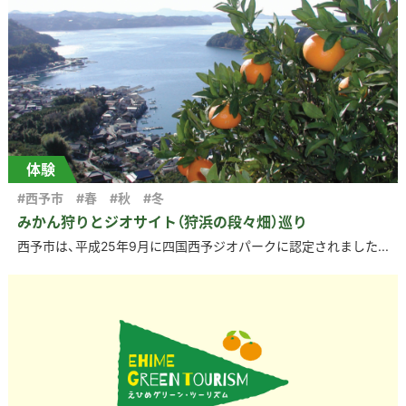
体験
#西予市
#春
#秋
#冬
みかん狩りとジオサイト（狩浜の段々畑）巡り
西予市は、平成25年9月に四国西予ジオパークに認定されました...