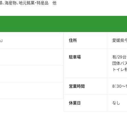
類、海産物、地元銘菓・特産品 他
」
住所
愛媛県今
駐車場
有/29台
団体バ
トイレ
営業時間
8：30～1
休業日
なし