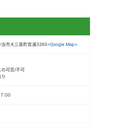
治市大三島町宮浦3260
<Google Map>
スの可否/不可
有り
7：00