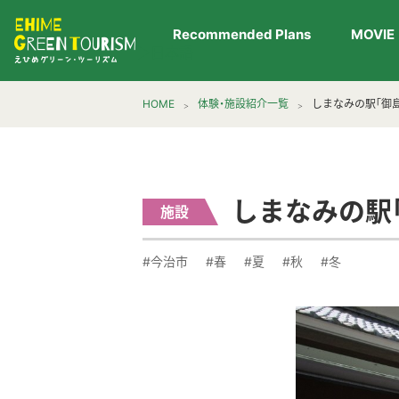
Recommended Plans
MOVIE
▶︎日本語
HOME
体験・施設紹介一覧
しまなみの駅｢御
しまなみの駅
施設
#今治市
#春
#夏
#秋
#冬