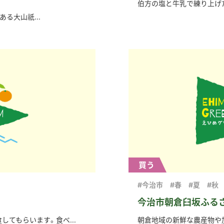
伯方の塩と牛乳で練り上げた
ある大山祇...
買う
#今治市
#春
#夏
#秋
今治市朝倉臼坂ふる
てもらいます。食べ...
朝倉地域の新鮮な農産物や加