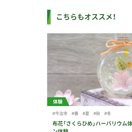
こちらもオススメ！
体験
#今治市
#春
#夏
#秋
#冬
布花「さくらひめ」ハーバリウム
ン体験