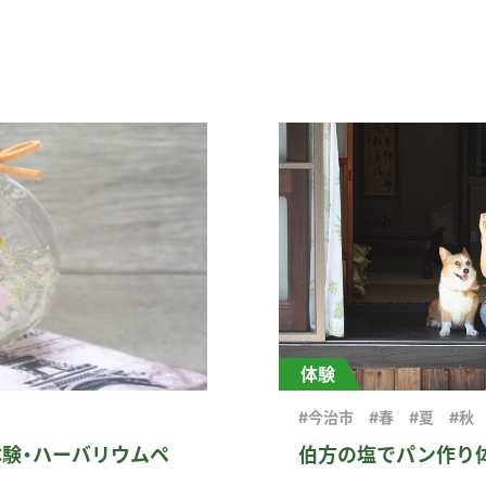
体験
#今治市
#春
#夏
#秋
体験・ハーバリウムペ
伯方の塩でパン作り