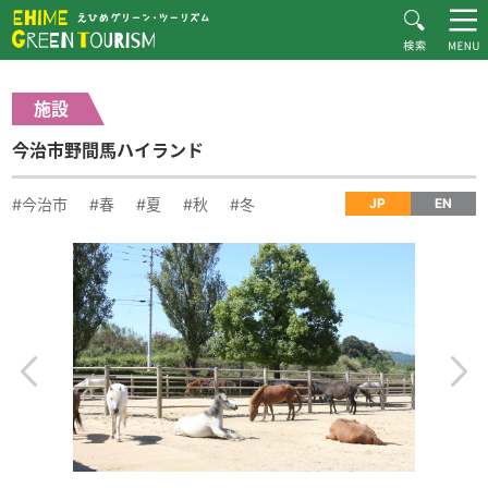
HOME
体験・施設紹介一覧
今治市野間馬ハイランド
Recommended Plans
施設
MOVIE
今治市野間馬ハイランド
CONTACT
▶︎日本語
#今治市
#春
#夏
#秋
#冬
JP
EN