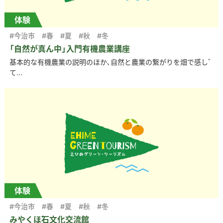
体験
#今治市
#春
#夏
#秋
#冬
「自然が真ん中」入門有機農業講座
基本的な有機農業の説明のほか､自然と農業の繋がりを畑で感じ
て...
体験
#今治市
#春
#夏
#秋
#冬
みやくぼ石文化交流館