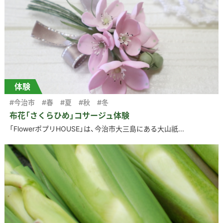
体験
#今治市
#春
#夏
#秋
#冬
布花「さくらひめ」コサージュ体験
「FlowerポプリHOUSE」は、今治市大三島にある大山祇...