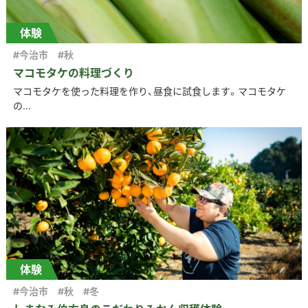
体験
#今治市
#秋
マコモタケの料理づくり
マコモタケを使った料理を作り、昼食に試食します。マコモタケ
の...
体験
#今治市
#秋
#冬