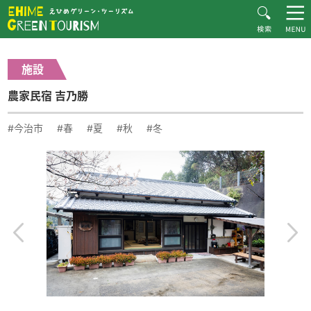
HOME
体験・施設紹介一覧
農家民宿 吉乃勝
Recommended Plans
施設
MOVIE
農家民宿 吉乃勝
CONTACT
▶︎日本語
#今治市
#春
#夏
#秋
#冬