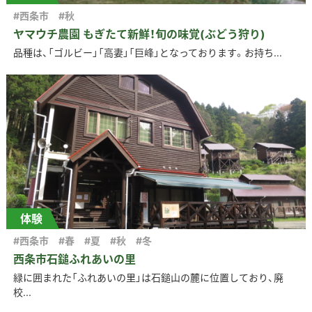
#西条市
#秋
ヤマウチ農園 もぎたて新鮮！旬の味覚(ぶどう狩り)
品種は、「ゴルビー」「高妻」「巨峰」となっております。お持ち...
体験
#西条市
#春
#夏
#秋
#冬
西条市石鎚ふれあいの里
緑に囲まれた「ふれあいの里」は石鎚山の麓に位置しており、廃
校...